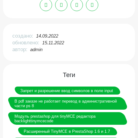
создано:
14.09.2022
обновлено:
15.11.2022
автор:
admin
Теги
Запрет и разрешение ввод символов в поле input
В pdf заказе не работает перевод в административной
части ps 8
Модуль prestashop для tinyMCE редактора
backlighttinymcecode
Расширенный TinyMCE в PrestaShop 1.6 и 1.7