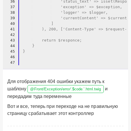
36
    'status_text' => isset(Respon
37
    'exception' => $exception,
38
    'logger' => $logger,
39
    'currentContent' => $currentC
40
    ]
41
    ), 200, ['Content-Type' => $request->
42
43
    return $responce;
44
    }
45
}
46
47
Для отображения 404 ошибки укажем путь к
шаблону
и
@Front/Exception/error'.$code.'.html.twig
передадим туда переменные
Вот и все, теперь при переходе на
не правильную
страницу срабатывает этот контроллер