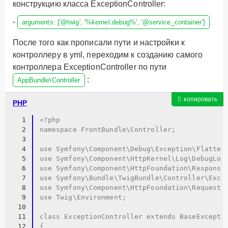
конструкцию класса ExceptionController:
-
arguments: ['@twig', '%kernel.debug%', '@service_container']
После того как прописали пути и настройки к
контроллеру в yml, переходим к созданию самого
контроллера ExceptionController по пути
:
AppBundle\Controller
копировать
PHP
1
<?php 
2
namespace FrontBundle\Controller;
3
4
use Symfony\Component\Debug\Exception\Flatten
5
use Symfony\Component\HttpKernel\Log\DebugLog
6
use Symfony\Component\HttpFoundation\Response
7
use Symfony\Bundle\TwigBundle\Controller\Exce
8
use Symfony\Component\HttpFoundation\Request;
9
use Twig\Environment;
10
11
class ExceptionController extends BaseExcepti
12
{