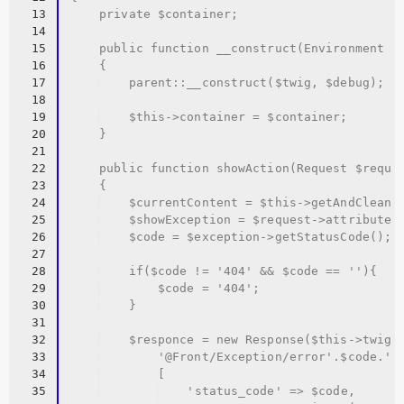
13
    private $container;
14
15
    public function __construct(Environment $
16
    {
17
    parent::__construct($twig, $debug);
18
19
    $this->container = $container;
20
    }
21
22
    public function showAction(Request $reque
23
    {
24
    $currentContent = $this->getAndCleanO
25
    $showException = $request->attributes
26
    $code = $exception->getStatusCode();
27
28
    if($code != '404' && $code == ''){
29
    $code = '404';
30
    }
31
32
    $responce = new Response($this->twig-
33
    '@Front/Exception/error'.$code.'.
34
    [
35
    'status_code' => $code,