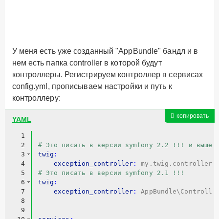
У меня есть уже созданный "AppBundle" бандл и в
нем есть папка controller в которой будут
контроллеры. Регистрируем контроллер в сервисах
config.yml
, прописываем настройки и путь к
контроллеру:
копировать
YAML
1
2
# Это писать в версии symfony 2.2 !!! и выше
3
twig
:
4
    exception_controller
:
 my.twig.controller.
5
# Это писать в версии symfony 2.1 !!!
6
twig
:
7
    exception_controller
:
 AppBundle\Controlle
8
9