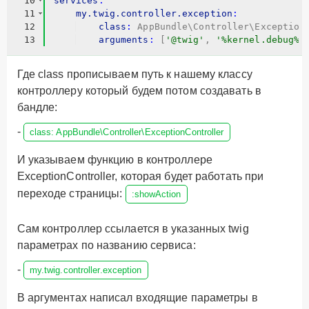
10
services
:
11
    my.twig.controller.exception
:
12
    class
:
 AppBundle\Controller\Exception
13
    arguments
:
[
'@twig'
, 
'%kernel.debug%'
Где class прописываем путь к нашему классу
контроллеру который будем потом создавать в
бандле:
-
class: AppBundle\Controller\ExceptionController
И указываем функцию в контроллере
ExceptionController, которая будет работать при
переходе страницы:
:showAction
Сам контроллер ссылается в указанных twig
параметрах по названию сервиса:
-
my.twig.controller.exception
В аргументах написал входящие параметры в